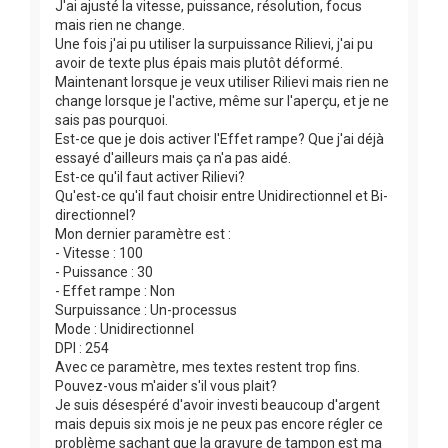
J'ai ajusté la vitesse, puissance, résolution, focus
mais rien ne change.
Une fois j'ai pu utiliser la surpuissance Rilievi, j'ai pu
avoir de texte plus épais mais plutôt déformé.
Maintenant lorsque je veux utiliser Rilievi mais rien ne
change lorsque je l'active, même sur l'aperçu, et je ne
sais pas pourquoi.
Est-ce que je dois activer l'Effet rampe? Que j'ai déjà
essayé d'ailleurs mais ça n'a pas aidé.
Est-ce qu'il faut activer Rilievi?
Qu'est-ce qu'il faut choisir entre Unidirectionnel et Bi-
directionnel?
Mon dernier paramètre est :
- Vitesse : 100
- Puissance : 30
- Effet rampe : Non
Surpuissance : Un-processus
Mode : Unidirectionnel
DPI : 254
Avec ce paramètre, mes textes restent trop fins.
Pouvez-vous m'aider s'il vous plait?
Je suis désespéré d'avoir investi beaucoup d'argent
mais depuis six mois je ne peux pas encore régler ce
problème sachant que la gravure de tampon est ma