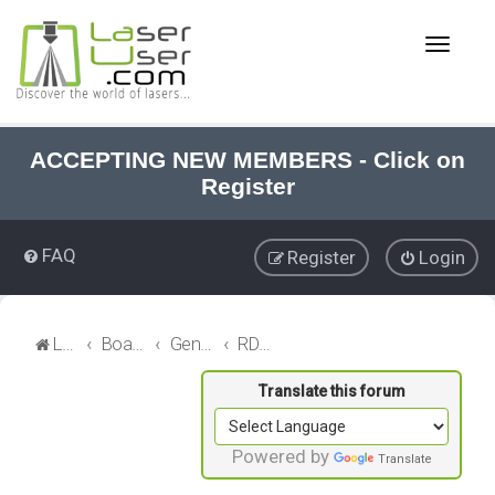
T
o
g
g
l
e
ACCEPTING NEW MEMBERS - Click on
n
Register
a
v
i
FAQ
Register
Login
g
a
t
i
LaserUser.com
Board index
General Laser
RDWorks Software
o
n
Powered by
Translate