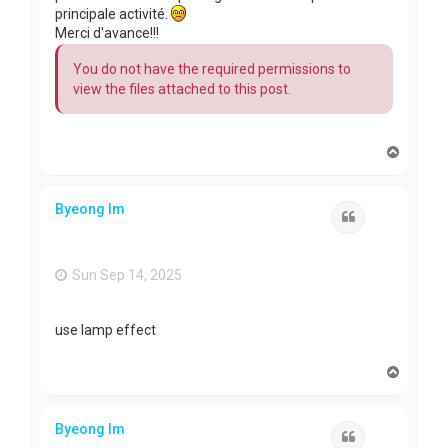
principale activité.
Merci d'avance!!!
You do not have the required permissions to
view the files attached to this post.
T
o
p
Byeong Im
Quote
Sun Sep 14, 2025
use lamp effect
T
o
p
Byeong Im
Quote