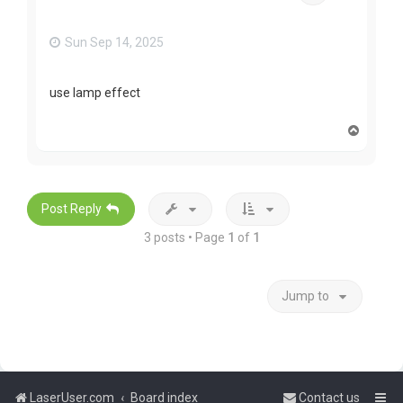
Sun Sep 14, 2025
use lamp effect
T
o
p
Post Reply
3 posts • Page
1
of
1
Jump to
LaserUser.com
Board index
Contact us